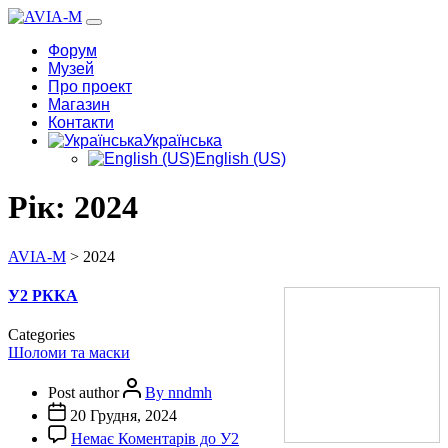
Форум
Музей
Про проект
Магазин
Контакти
Українська
English (US)
Рік:
2024
AVIA-M
>
2024
У2 РККА
Categories
Шоломи та маски
Post author
By nndmh
20 Грудня, 2024
Немає Коментарів
до У2