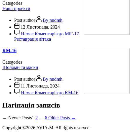
Categories
Наші проекти
Post author
By nndmh
12 Листопада, 2024
Немає Коментарів
до MiГ-17
Реставрація літака
КМ-16
Categories
Шоломи та маски
Post author
By nndmh
11 Листопада, 2024
Немає Коментарів
до КМ-16
Пагінація записів
←
Newer
Posts
1
2
…
6
Older
Posts
→
Copyright ©2026 AVIA-M. All rights reserved.